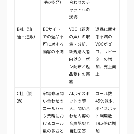
呼の多発）
合わせのチ
ャットへの
誘導
B社（流
ECサイト
VOC（顧客
返品に関す
通・通販）
での返品不
の声）の収
る不満の
可に対する
集・分析、
VOCがゼ
顧客の不満
新規購入者
ロ、リピー
向けクーポ
ターの増
ン配布と返
加、売上向
品受付の実
上
施
C社（製
家電修理問
AIボイスボ
コール数
造）
い合わせの
ットの導
45％減少、
コールバッ
入、問い合
ボイスボッ
ク業務にお
わせ内容の
ト利用数
けるコール
音声認識と
19.3倍に増
数の多さと
自動回答
加