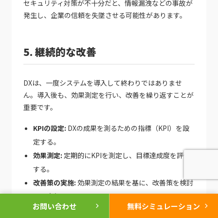
セキュリティ対策が不十分だと、情報漏洩などの事故が
発生し、企業の信頼を失墜させる可能性があります。
5. 継続的な改善
DXは、一度システムを導入して終わりではありませ
ん。導入後も、効果測定を行い、改善を繰り返すことが
重要です。
KPIの設定:
DXの成果を測るための指標（KPI）を設
定する。
効果測定:
定期的にKPIを測定し、目標達成度を評価
する。
改善策の実施:
効果測定の結果を基に、改善策を検討
し、実行する。
chevron_right
chevron_right
お問い合わせ
無料シミュレーション
継続的な改善を怠ると、DXの効果が薄れてしまう可能