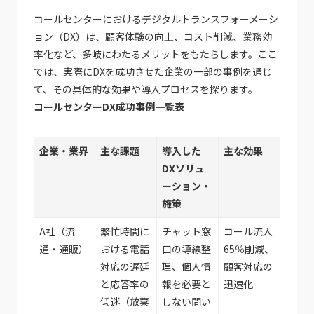
コールセンターにおけるデジタルトランスフォーメーシ
ョン（DX）は、顧客体験の向上、コスト削減、業務効
率化など、多岐にわたるメリットをもたらします。ここ
では、実際にDXを成功させた企業の一部の事例を通じ
て、その具体的な効果や導入プロセスを探ります。
コールセンターDX成功事例一覧表
企業・業界
主な課題
導入した
主な効果
DXソリュ
ーション・
施策
A社（流
繁忙時間に
チャット窓
コール流入
通・通販）
おける電話
口の導線整
65％削減、
対応の遅延
理、個人情
顧客対応の
と応答率の
報を必要と
迅速化
低迷（放棄
しない問い