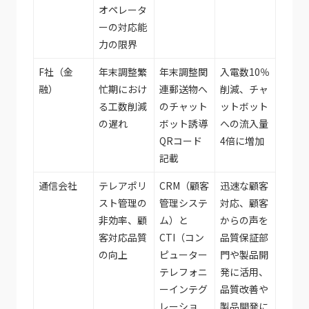
オペレータ
ーの対応能
力の限界
F社（金
年末調整繁
年末調整関
入電数10％
融）
忙期におけ
連郵送物へ
削減、チャ
る工数削減
のチャット
ットボット
の遅れ
ボット誘導
への流入量
QRコード
4倍に増加
記載
通信会社
テレアポリ
CRM（顧客
迅速な顧客
スト管理の
管理システ
対応、顧客
非効率、顧
ム）と
からの声を
客対応品質
CTI（コン
品質保証部
の向上
ピューター
門や製品開
テレフォニ
発に活用、
ーインテグ
品質改善や
レーショ
製品開発に