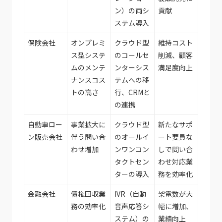
ン）の両シ
貢献
ステム導入
保険会社
オンプレミ
クラウド型
維持コスト
ス型システ
のコールセ
削減、顧客
ムのメンテ
ンターシス
満足度向上
ナンスコス
テムへの移
トの高さ
行、CRMと
の連携
自動車ロー
事業拡大に
クラウド型
新たなサポ
ン販売会社
伴う問い合
のオールイ
ート要員な
わせ増加
ンワンコン
しで問い合
タクトセン
わせ対応業
ターの導入
務を効率化
金融会社
債権回収業
IVR（自動
架電数が大
務の効率化
音声応答シ
幅に増加、
ステム）の
業績向上