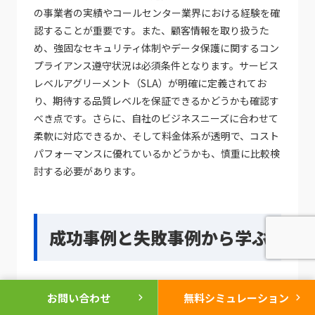
の事業者の実績やコールセンター業界における経験を確
認することが重要です。また、顧客情報を取り扱うた
め、強固なセキュリティ体制やデータ保護に関するコン
プライアンス遵守状況は必須条件となります。サービス
レベルアグリーメント（SLA）が明確に定義されてお
り、期待する品質レベルを保証できるかどうかも確認す
べき点です。さらに、自社のビジネスニーズに合わせて
柔軟に対応できるか、そして料金体系が透明で、コスト
パフォーマンスに優れているかどうかも、慎重に比較検
討する必要があります。
成功事例と失敗事例から学ぶ
人材派遣コールセンターの運営において、成功事例と失
chevron_right
chevron_right
お問い合わせ
無料シミュレーション
敗事例は、実践的な改善のための貴重な羅針盤となりま