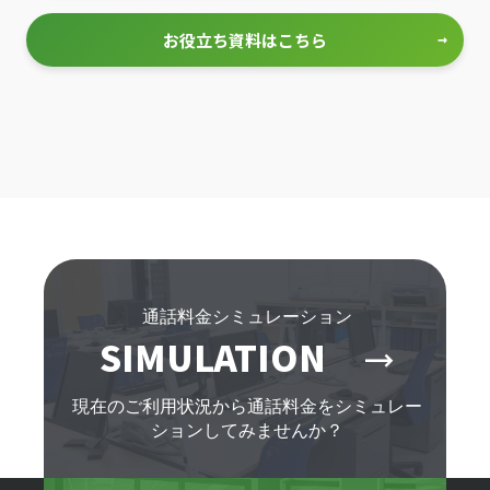
お役立ち資料はこちら
→
通話料金シミュレーション
SIMULATION
trending_flat
現在のご利用状況から通話料金をシミュレー
ションしてみませんか？