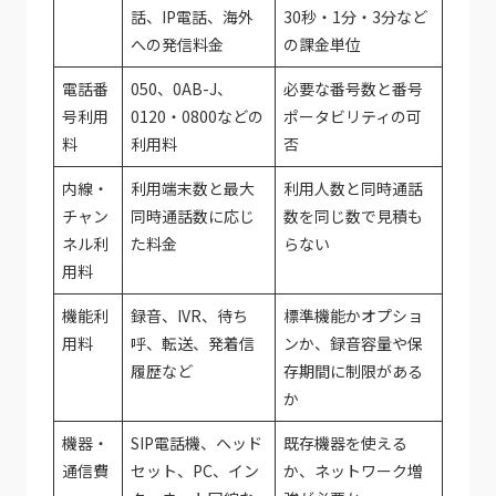
話、IP電話、海外
30秒・1分・3分など
への発信料金
の課金単位
電話番
050、0AB-J、
必要な番号数と番号
号利用
0120・0800などの
ポータビリティの可
料
利用料
否
内線・
利用端末数と最大
利用人数と同時通話
チャン
同時通話数に応じ
数を同じ数で見積も
ネル利
た料金
らない
用料
機能利
録音、IVR、待ち
標準機能かオプショ
用料
呼、転送、発着信
ンか、録音容量や保
履歴など
存期間に制限がある
か
機器・
SIP電話機、ヘッド
既存機器を使える
通信費
セット、PC、イン
か、ネットワーク増