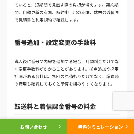
ていると、短期間で見直す際の負担が増えます。契約期
間、自動更新の有無、解約申し出の期限、端末の残債ま
で見積書と利用規約で確認します。
番号追加・設定変更の手数料
導入後に番号や内線を追加する場合、月額料金だけでな
く変更手数料がかかることがあります。拠点追加や採用
計画がある会社は、初回の見積もりだけでなく、増員時
の費用も確認しておくと予算を組みやすくなります。
転送料と着信課金番号の料金
代表番号からスマートフォンへ転送する運用では、転送
chevron_right
chevron_right
お問い合わせ
無料シミュレーション
区間の通話料が発生することがあります。0120・0800