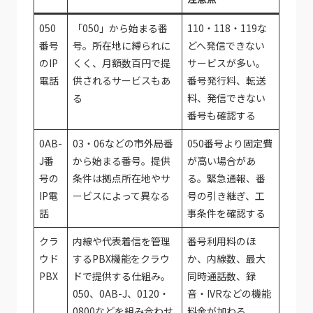
050
「050」から始まる番
110・118・119な
番号
号。所在地に縛られに
どへ発信できない
のIP
くく、月額数百円で提
サービスが多い。
電話
供されるサービスもあ
番号発行料、転送
る
料、発信できない
番号も確認する
0AB-
03・06などの市外局番
050番号より固定費
J番
から始まる番号。提供
が高い場合があ
号の
条件は拠点所在地やサ
る。緊急通報、番
IP電
ービスによって異なる
号の引き継ぎ、工
話
事条件を確認する
クラ
内線や代表着信を管理
番号利用料のほ
ウド
するPBX機能をクラウ
か、内線数、最大
PBX
ドで提供する仕組み。
同時通話数、録
050、0AB-J、0120・
音・IVRなどの機能
0800などを組み合わせ
料金が加わる