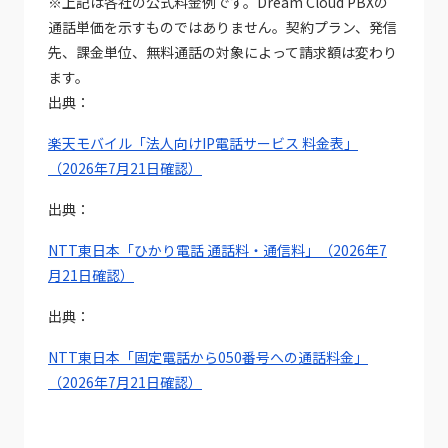
※上記は各社の公式料金例です。Dream Cloud PBXの
通話単価を示すものではありません。契約プラン、発信
先、課金単位、無料通話の対象によって請求額は変わり
ます。
出典：
楽天モバイル「法人向けIP電話サービス 料金表」
（2026年7月21日確認）
出典：
NTT東日本「ひかり電話 通話料・通信料」（2026年7
月21日確認）
出典：
NTT東日本「固定電話から050番号への通話料金」
（2026年7月21日確認）