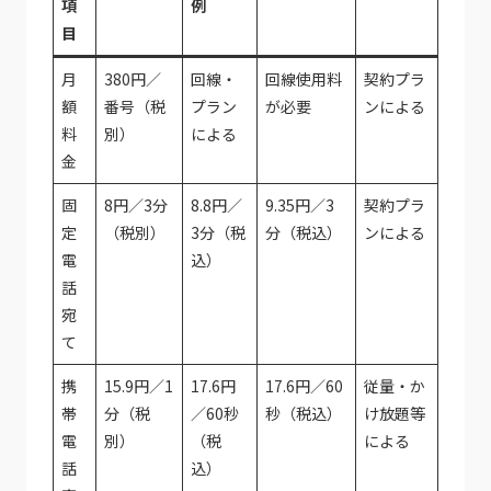
項
例
目
月
380円／
回線・
回線使用料
契約プラ
額
番号（税
プラン
が必要
ンによる
料
別）
による
金
固
8円／3分
8.8円／
9.35円／3
契約プラ
定
（税別）
3分（税
分（税込）
ンによる
電
込）
話
宛
て
携
15.9円／1
17.6円
17.6円／60
従量・か
帯
分（税
／60秒
秒（税込）
け放題等
電
別）
（税
による
話
込）