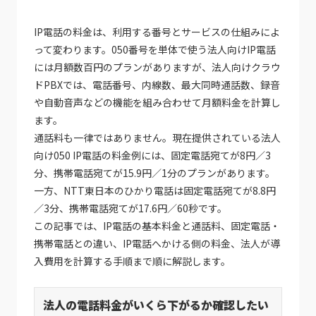
IP電話の料金は、利用する番号とサービスの仕組みによ
って変わります。050番号を単体で使う法人向けIP電話
には月額数百円のプランがありますが、法人向けクラウ
ドPBXでは、電話番号、内線数、最大同時通話数、録音
や自動音声などの機能を組み合わせて月額料金を計算し
ます。
通話料も一律ではありません。現在提供されている法人
向け050 IP電話の料金例には、固定電話宛てが8円／3
分、携帯電話宛てが15.9円／1分のプランがあります。
一方、NTT東日本のひかり電話は固定電話宛てが8.8円
／3分、携帯電話宛てが17.6円／60秒です。
この記事では、IP電話の基本料金と通話料、固定電話・
携帯電話との違い、IP電話へかける側の料金、法人が導
入費用を計算する手順まで順に解説します。
法人の電話料金がいくら下がるか確認したい