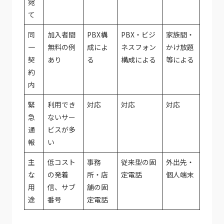
宛
て
同
加入者間
PBX構
PBX・ビジ
家族間・
一
無料の例
成によ
ネスフォン
かけ放題
契
あり
る
構成による
等による
約
内
緊
利用でき
対応
対応
対応
急
ないサー
通
ビスが多
報
い
主
低コスト
事務
従来型の固
外出先・
な
の発着
所・店
定電話
個人端末
用
信、サブ
舗の固
途
番号
定電話