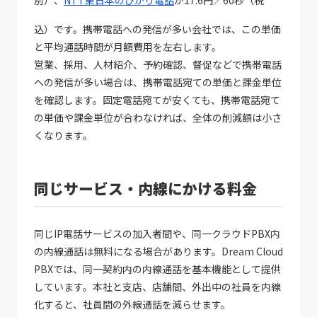
別）、
NTT東日本のひかり電話
が17.6円／60秒（税
込）です。携帯電話への発信が多い会社では、この単価
と平均通話時間が月額費用を左右します。
営業、採用、人材紹介、予約確認、督促などで携帯電話
への発信が多い場合は、携帯電話宛ての単価と課金単位
を確認します。固定電話宛てが安くても、携帯電話宛て
の単価や課金単位が合わなければ、全体の削減額は小さ
くなります。
同じサービス・内線にかける料金
同じIP電話サービスの加入者間や、同一クラウドPBX内
の内線通話は無料になる場合があります。Dream Cloud
PBXでは、同一契約内の内線通話を基本機能として提供
しています。本社と支店、店舗間、外出中の社員を内線
化すると、社員間の外線通話を減らせます。