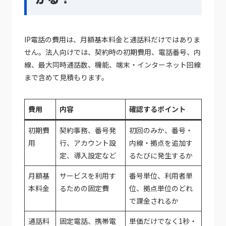
IP電話の費用は、月額基本料金と通話料だけではありま
せん。法人向けでは、契約時の初期費用、電話番号、内
線、最大同時通話数、機能、端末・インターネット回線
まで含めて見積もります。
費用
内容
確認するポイント
初期費
契約事務、番号発
初回のみか、番号・
用
行、アカウント設
内線・拠点を追加す
定、導入設定など
るたびに発生するか
月額基
サービスを利用す
番号単位、利用者単
本料金
るための固定費
位、拠点単位のどれ
で課金されるか
通話料
固定電話、携帯電
単価だけでなく1秒・