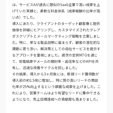
は、サービスAが過去に類似のSaaS企業で高い成果を上
げていた実績と、柔軟な料金体系（成果報酬の比率が高
い点）でした。
導入にあたり、クライアントのターゲット顧客像と提供
価値を詳細にヒアリングし、カスタマイズされたテレア
ポスクリプトとメールマーケティング戦略を立案しまし
た。特に、単なる製品説明に留まらず、顧客の潜在的な
課題に寄り添い、解決策としての自社サービスを提示す
るアプローチを重視しました。週次の定例MTGを通じ
て、架電結果やメールの開封率・返信率などのKPIを共
有し、迅速な改善サイクルを回しました。
その結果、導入から3ヶ月後には、新規リード獲得数が
導入前の約1.5倍に増加し、特に質の高いリードの商談
化率が25%向上するという顕著な成果を上げました。こ
れにより、営業チームはより有望なリードに集中できる
ようになり、売上目標達成への貢献度も高まりました。