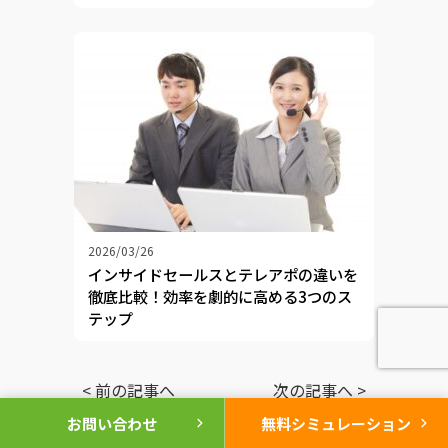
2026/03/26
インサイドセールスとテレアポの違いを
徹底比較！効率を劇的に高める3つのス
テップ
< 前の記事へ
次の記事へ >
chevron_right
chevron_right
お問い合わせ
無料シミュレーション