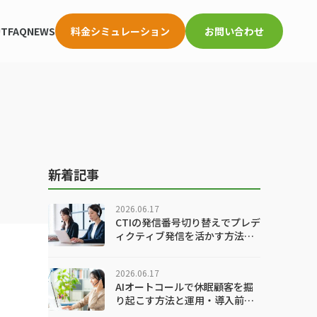
UT
FAQ
NEWS
料金シミュレーション
お問い合わせ
新着記事
2026.06.17
CTIの発信番号切り替えでプレデ
ィクティブ発信を活かす方法！
乗り換え時の確認ポイント
2026.06.17
AIオートコールで休眠顧客を掘
り起こす方法と運用・導入前の
確認ポイント